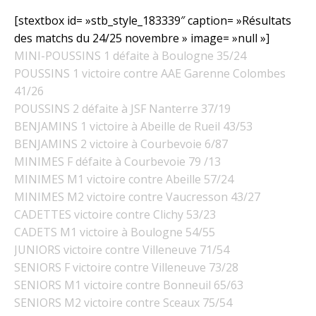
[stextbox id= »stb_style_183339″ caption= »Résultats
des matchs du 24/25 novembre » image= »null »]
MINI-POUSSINS 1 défaite à Boulogne 35/24
POUSSINS 1 victoire contre AAE Garenne Colombes
41/26
POUSSINS 2 défaite à JSF Nanterre 37/19
BENJAMINS 1 victoire à Abeille de Rueil 43/53
BENJAMINS 2 victoire à Courbevoie 6/87
MINIMES F défaite à Courbevoie 79 /13
MINIMES M1 victoire contre Abeille 57/24
MINIMES M2 victoire contre Vaucresson 43/27
CADETTES victoire contre Clichy 53/23
CADETS M1 victoire à Boulogne 54/55
JUNIORS victoire contre Villeneuve 71/54
SENIORS F victoire contre Villeneuve 73/28
SENIORS M1 victoire contre Bonneuil 65/63
SENIORS M2 victoire contre Sceaux 75/54