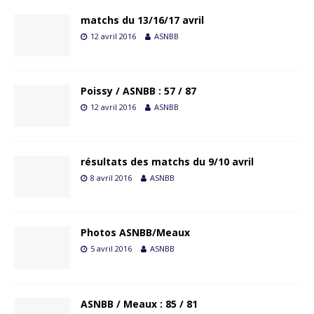
matchs du 13/16/17 avril
12 avril 2016
ASNBB
Poissy / ASNBB : 57 / 87
12 avril 2016
ASNBB
résultats des matchs du 9/10 avril
8 avril 2016
ASNBB
Photos ASNBB/Meaux
5 avril 2016
ASNBB
ASNBB / Meaux : 85 / 81