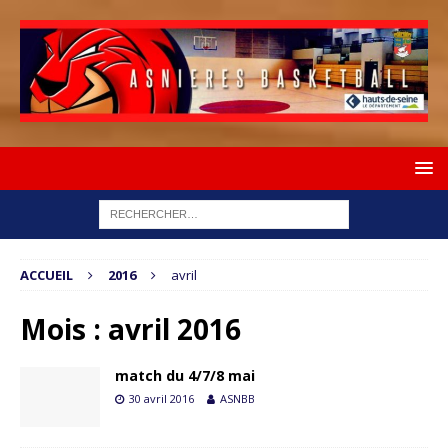
ACCUEIL
2016
avril
Mois :
avril 2016
match du 4/7/8 mai
30 avril 2016
ASNBB