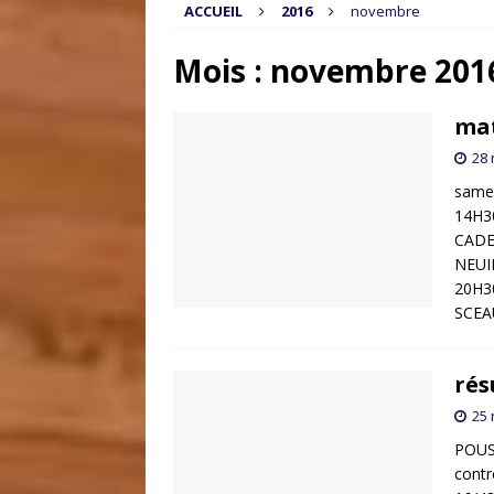
ACCUEIL
2016
novembre
Mois :
novembre 201
mat
28
same
14H3
CADE
NEUI
20H3
SCEA
rés
25
POUS
cont