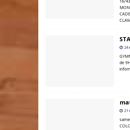
16/4
MONT
CADET
CLAM
ST
24
GYMN
de 9H
infor
mat
21
same
COLO