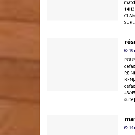
matc
14H3
CLAM
SURE
rés
19
POUS
défai
REIN
BENJ
défa
43/4
suite]
mat
14