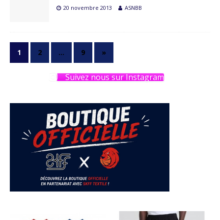
20 novembre 2013
ASNBB
1
2
…
9
»
Suivez nous sur Instagram