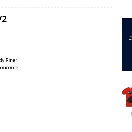
/2
y Riner.
oncorde.