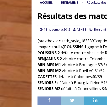
ACCUEIL
BENJAMINS
Résultats de
Résultats des mat
18 novembre 2012
ASNBB
Benjami
[stextbox id= »stb_style_183339″ capt
image= »null »]
POUSSINS 1
gagne à Fo
POUSSINS 2
défaite contre Abeille de 
BENJAMINS 2
victoire contre Colombe
MINIMES M1
victoire à Boulogne 37/5
MINIMES M2
victoire à Rueil AC 51/52
CADETTES
défaite à Colombes40/39
SENIORS F
défaite à Bourg la Reine 51
SENIORS M2
défaite à Gennevilliers 84