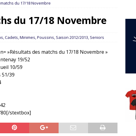
s matchs du 17/18 Novembre
chs du 17/18 Novembre
ns
,
Cadets
,
Minimes
,
Poussins
,
Saison 2012/2013
,
Seniors
ion= »Résultats des matchs du 17/18 Novembre »
ntenay 19/52
Rueil 10/59
s 51/39
4
/42
/80[/stextbox]