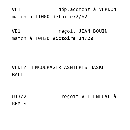
VE1		déplacement à VERNON 
match à 11H00 défaite72/62 						

VE1		reçoit JEAN BOUIN 
match à 10H30 
victoire 34/28	
VENEZ  ENCOURAGER ASNIERES BASKET 
BALL								
U13/2		"reçoit VILLENEUVE à 
REMIS
