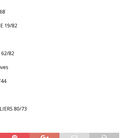
68
E 19/82
 62/82
nves
/44
LIERS 80/73