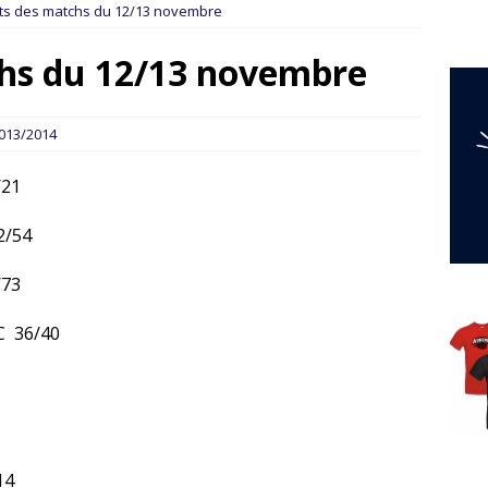
ats des matchs du 12/13 novembre
chs du 12/13 novembre
013/2014
/21
2/54
/73
C 36/40
14