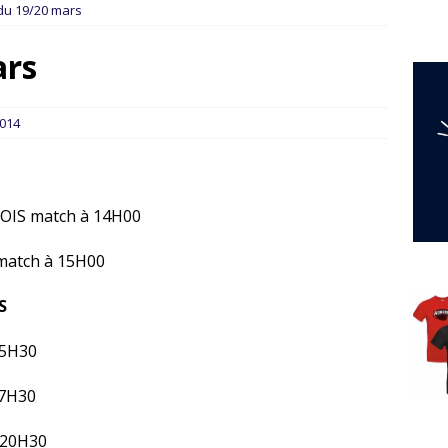
du 19/20 mars
ars
2014
OIS match à 14H00
atch à 15H00
S
15H30
17H30
 20H30