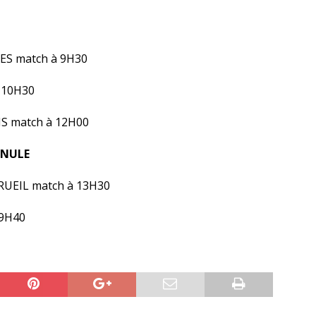
ES match à 9H30
 10H30
S match à 12H00
NNULE
RUEIL match à 13H30
 9H40