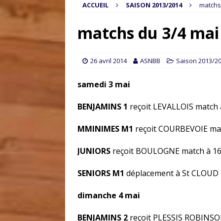
ACCUEIL
SAISON 2013/2014
matchs
matchs du 3/4 mai
26 avril 2014
ASNBB
Saison 2013/2
samedi 3 mai
BENJAMINS 1
reçoit LEVALLOIS match
MMINIMES M1
reçoit COURBEVOIE ma
JUNIORS
reçoit BOULOGNE match à 1
SENIORS M1
déplacement à St CLOUD
dimanche 4 mai
BENJAMINS 2
reçoit PLESSIS ROBINSO