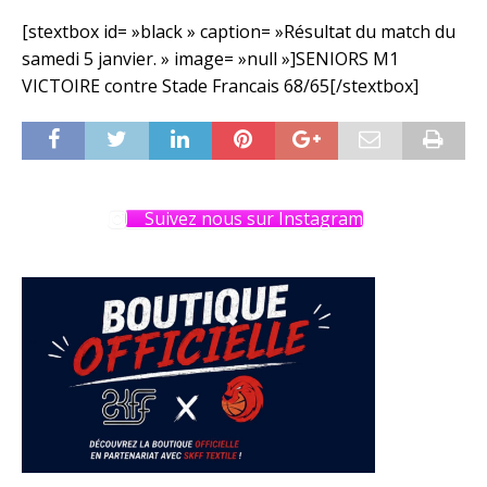
[stextbox id= »black » caption= »Résultat du match du
samedi 5 janvier. » image= »null »]SENIORS M1
VICTOIRE contre Stade Francais 68/65[/stextbox]
Suivez nous sur Instagram