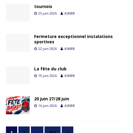
tournois
25 juin 2026
ASNBB
Fermeture exceptionnel instalations
sportives
22 juin 2026
ASNBB
La fête du club
19 juin 2026
ASNBB
20 juin 27/28 juin
16 juin 2026
ASNBB
1
2
…
151
»